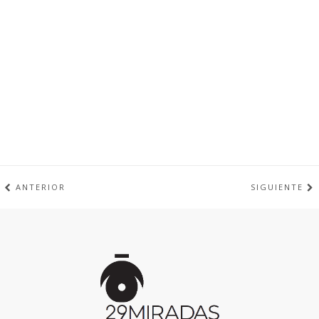
ANTERIOR
SIGUIENTE
Inicio
de
la
página