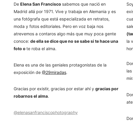
De
Elena San Francisco
sabemos que nació en
Soy
Madrid allá por 1971. Vive y trabaja en Alemania y es
exi
una fotógrafa que está especializada en retratos,
cua
moda y fotos editoriales. Pero en voz baja nos
sal
atrevemos a contaros algo más que muy poca gente
(ta
conoce:
de ella se dice que no se sabe si te hace una
la 
foto o
te roba el alma.
hon
Don
Elena es una de las geniales protagonistas de la
las
exposición de
@29miradas
.
mir
Gracias por existir, gracias por estar ahí y
gracias por
Don
robarnos el alma
.
ate
@elenasanfranciscophotography
Don