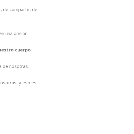
r,
de compartir, de
en una prisión.
uestro cuerpo
.
a de nosotras.
osotras, y eso es