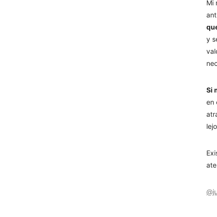
Mi 
ant
que
y s
val
nec
Si 
en 
atr
lej
Exi
ate
@ju