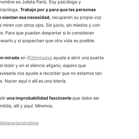
nombre es Julieta París. Soy psicóloga y
ropóloga.
Trabajo por y para que las personas
 sientan esa necesidad,
recuperen su propia voz
e miren con otros ojos. Sin juicio, sin miedos y con
or. Para que puedan despertar si lo consideran
esario y si sospechan que otra vida es posible.
mi mirada
en
@29miradas
ayuda a abrir una puerta
el dolor y en el silencio afgano, espero que
avesarla nos ayude a recordar que no estamos tan
os. Nacer aquí o allí es una lotería.
stir
una improbabilidad fascinante
que debe ser
ndida, allí y aquí. Miremos.
lietaparispsicologa