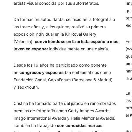
artista visual
conocida por sus autorretratos.
imp
que
tem
De formación autodidacta, se inició en la
fotografía a
Ric
los trece años y, a los quince, realizó su primera
exposición
individual en la Kir Royal Gallery
(Valencia),
convirtiéndose en la artista
española más
En
joven en exponer
individualmente en una galería.
(
ww
qu
co
Desde los 16 años ha participado como ponente
han
en
congresos y espacios
tan
emblemáticos como
la 
Fundación Canal, CaixaForum (Barcelona & Madrid)
y
TedxYouth.
La 
las
Cristina ha formado parte del jurado en renombrados
pro
premios de fotografía como
Getty Images Awards,
el
W
Imago International Awards y Helie Memorial
Awards.
También ha trabajado
con conocidas marcas
Si 