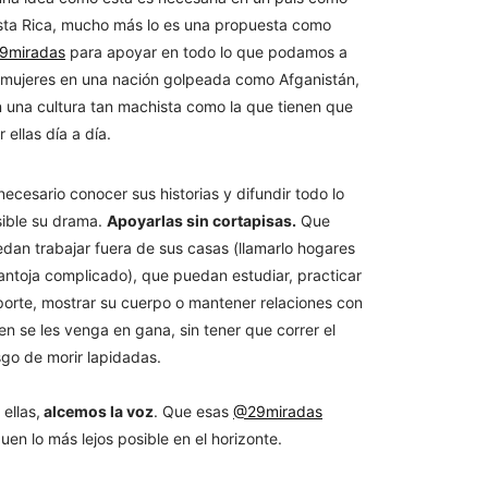
ta Rica, mucho más lo es una propuesta como
9miradas
para apoyar en todo lo que podamos a
 mujeres en una nación golpeada como Afganistán,
 una cultura tan machista como la que tienen que
ir ellas día a día.
necesario conocer sus historias y difundir todo lo
ible su drama.
Apoyarlas sin cortapisas.
Que
dan trabajar fuera de sus casas (llamarlo hogares
antoja complicado), que puedan estudiar, practicar
orte, mostrar su cuerpo o mantener relaciones con
en se les venga en gana, sin tener que correr el
sgo de morir lapidadas.
 ellas,
alcemos la voz
. Que esas
@29miradas
guen lo más lejos posible en el horizonte.