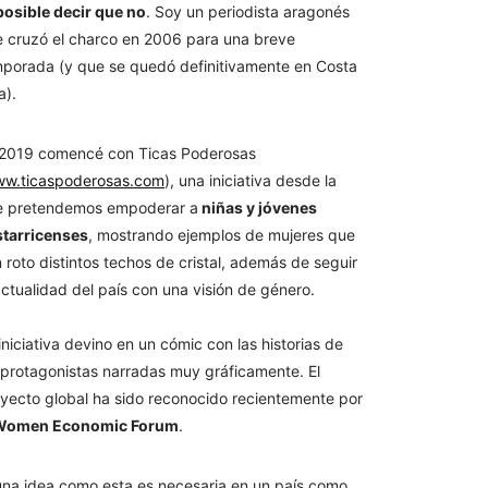
osible decir que no
. Soy un periodista aragonés
 cruzó el charco en 2006 para una breve
porada (y que se quedó definitivamente en Costa
a).
 2019 comencé con Ticas Poderosas
w.ticaspoderosas.com
), una iniciativa desde la
e pretendemos empoderar a
niñas y jóvenes
starricenses
, mostrando ejemplos de mujeres que
 roto distintos techos de cristal, además de seguir
actualidad del país con una visión de género.
iniciativa devino en un cómic con las historias de
 protagonistas narradas muy gráficamente. El
yecto global ha sido reconocido recientemente por
omen Economic Forum
.
una idea como esta es necesaria en un país como