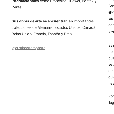
internacionales
como
Broncolor, Huawei, Pentax y
Cos
Renfe.
@2
las
Sus obras de arte se encuentran
en importantes
con
colecciones de Alemania, Estados
Unidos, Canadá,
viv
Reino Unido, Francia, España y Brasil.
Es 
@cristinaoterophoto
pos
pue
se 
dep
qui
rie
Por
lle