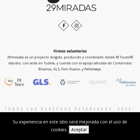
página
Facebook
Instagram
Firmas voluntarias
29miradas es un proyecto dirigido, producido y coordinado desde F8 Tours/F8
estudio, con sede en Tudela, y cuenta con el apoyo altruista de Contenidos
Binarios, GLS, Foto Ruano, y Palletways.
TODOS LOS DERECHOS RESERVADOS. 2022-
2026 PROYECTO 29MIRADAS
.
Su experiencia en este sitio será mejorada con el uso de
Proyecto sin ánimo de lucro
I
cookies.
Aceptar