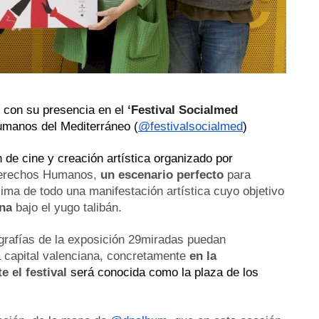
 con su presencia en el
‘Festival Socialmed 
umanos del Mediterráneo (
@festivalsocialmed
)
Se trata de la tercera edición de un certamen de cine y creación artística organizado por 
Derechos Humanos, 
un escenario perfecto
 para 
ima de todo una manifestación artística cuyo objetivo 
ana
 bajo el yugo talibán.
ografías de la exposición 29miradas puedan 
 capital valenciana, concretamente 
en la 
 el festival 
será conocida como la plaza de los 