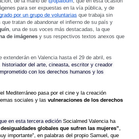
ación, de la mano de 
@dpalbum
, que en esta ocasión 
ágenes para ser expuestas en la vía pública, y de
grado por un grupo de voluntarias
 que trabaja sin 
ue tratan de abandonar el infierno de su país y 
quín
, una de sus voces más destacadas, la que 
ena de imágenes 
y sus respectivos textos anexos que 
e extenderán en Valencia hasta el 29 de abril, es 
, 
historiador del arte, cineasta, escritor y creador 
mprometido con los derechos humanos y los 
 Mediterráneo pasa por el cine y la creación 
temas sociales y las 
vulneraciones de los derechos 
ue en esta tercera edición 
Socialmed Valencia ha 
 desigualdades globales que sufren las mujeres”
, 
uy importante”, en palabras del propio Samuel, que 