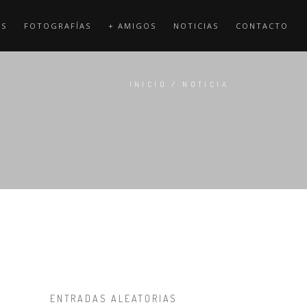
OS
FOTOGRAFÍAS
+ AMIGOS
NOTICIAS
CONTACTO
INICIO
/
NOTICIA
ENTRADAS ALEATORIAS