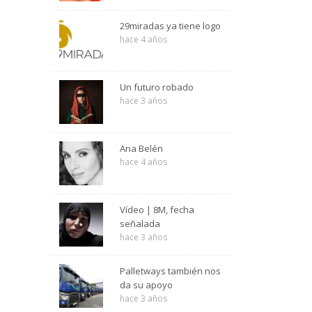
29miradas ya tiene logo
hace 4 años
Un futuro robado
hace 3 años
Ana Belén
hace 4 años
Vídeo | 8M, fecha
señalada
hace 3 años
Palletways también nos
da su apoyo
hace 3 años