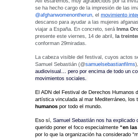
Allí estaremos, muy agradecidos por la invit
se ha hecho cargo de la impresión de las im
@afghanwomenontherun
, el 
movimiento inte
descanso para ayudar a las mujeres afganas q
viajar a España. En concreto, será 
Inma Or
presente este viernes, 14 de abril, 
la treint
conforman 29miradas.
La cabeza visible del festival, cuyos actos s
Samuel Sebastián (@
samuelsebastianfilms
)
audiovisual… pero por encima de todo un co
movimientos sociales. 
El ADN del Festival de Derechos Humanos del
artística vinculada al mar Mediterráneo, los 
humanos
 por todo el mundo.
Eso sí, 
Samuel Sebastián nos ha explicado q
querido poner el foco especialmente 
“en las
por lo que la organización ha considerado “m