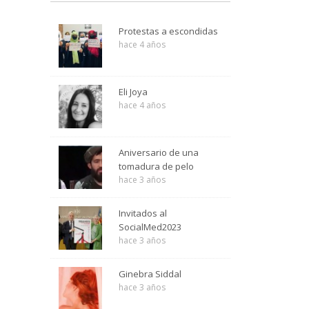
Protestas a escondidas
hace 4 años
Eli Joya
hace 4 años
Aniversario de una
tomadura de pelo
hace 3 años
Invitados al
SocialMed2023
hace 3 años
Ginebra Siddal
hace 3 años