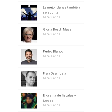
La mejor danza también
se apunta
hace 3 años
Gloria Bosch Maza
hace 3 años
Pedro Blanco
hace 4 años
Fran Osambela
hace 3 años
El drama de fiscalas y
juezas
hace 3 años