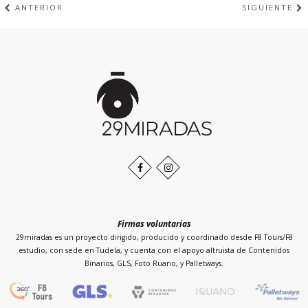
ANTERIOR
SIGUIENTE
Inicio
de
la
página
Facebook
Instagram
Firmas voluntarias
29miradas es un proyecto dirigido, producido y coordinado desde F8 Tours/F8
estudio, con sede en Tudela, y cuenta con el apoyo altruista de Contenidos
Binarios, GLS, Foto Ruano, y Palletways.