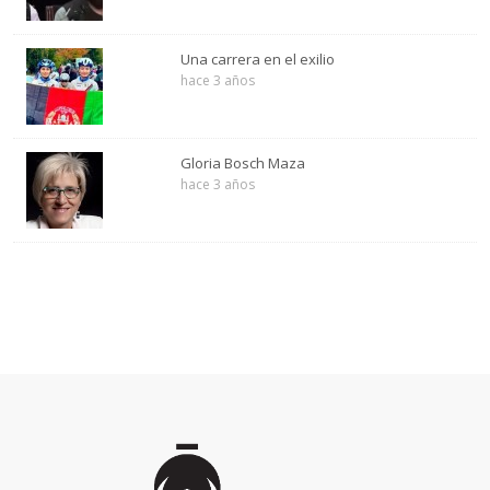
Una carrera en el exilio
hace 3 años
Gloria Bosch Maza
hace 3 años
Inicio
de