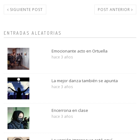
SIGUIENTE POST
POST ANTERIOR
ENTRADAS ALEATORIAS
Emocionante acto en Ortuella
hace 3 años
La mejor danza también se apunta
hace 3 años
Encerrona en clase
hace 3 años
La versión impresa ya está aquí