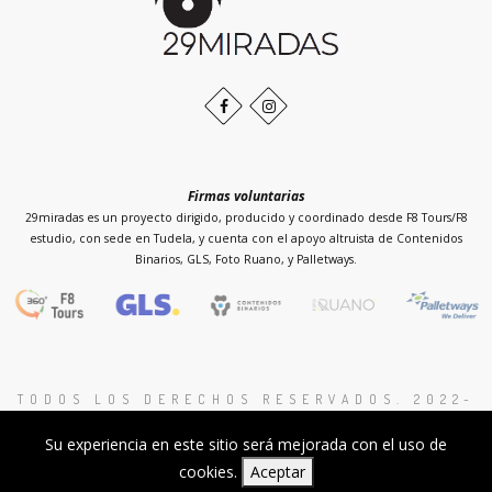
la
página
Facebook
Instagram
Firmas voluntarias
29miradas es un proyecto dirigido, producido y coordinado desde F8 Tours/F8
estudio, con sede en Tudela, y cuenta con el apoyo altruista de Contenidos
Binarios, GLS, Foto Ruano, y Palletways.
TODOS LOS DERECHOS RESERVADOS. 2022-
2026 PROYECTO 29MIRADAS
.
Su experiencia en este sitio será mejorada con el uso de
Proyecto sin ánimo de lucro
I
cookies.
Aceptar