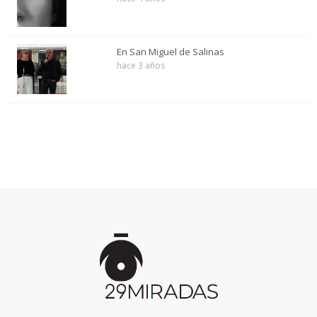
En San Miguel de Salinas
hace 3 años
Inicio
de
la
página