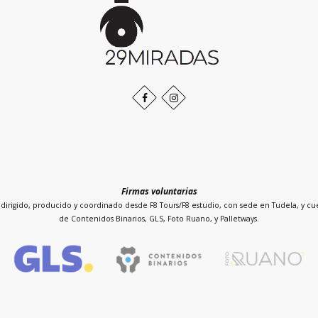
Inicio
de
la
página
Facebook
Instagram
Firmas voluntarias
dirigido, producido y coordinado desde F8 Tours/F8 estudio, con sede en Tudela, y cue
de Contenidos Binarios, GLS, Foto Ruano, y Palletways.