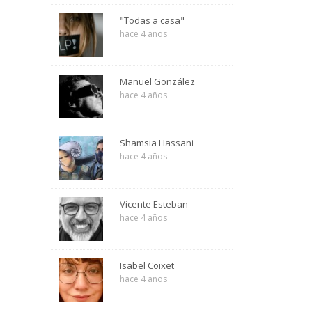
"Todas a casa"
hace 4 años
Manuel González
hace 4 años
Shamsia Hassani
hace 4 años
Vicente Esteban
hace 4 años
Isabel Coixet
hace 4 años