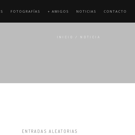
OS
FOTOGRAFÍAS
+ AMIGOS
NOTICIAS
CONTACTO
INICIO
/
NOTICIA
ENTRADAS ALEATORIAS