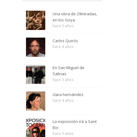
Una obra de 29miradas,
en los Goya
hace 3 años
Carlos Quirós
hace 4 años
En San Miguel de
Salinas
hace 3 años
clara hernández
hace 4 años
La exposición irá a Sant
Boi
hace 3 años