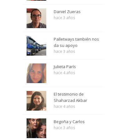
Daniel Zueras
hace 3 años
Palletways también nos
da su apoyo
hace 3 años
Julieta París
hace 4 años
El testimonio de
Shaharzad Akbar
hace 4 años
Begoña y Carlos
hace 3 años