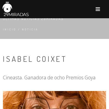
M
NOTICIA
ÚLTIMAS NOTICIAS 29MIRADAS
INICIO
/
NOTICIA
ISABEL COIXET
Cineasta. Ganadora de ocho Premios Goya