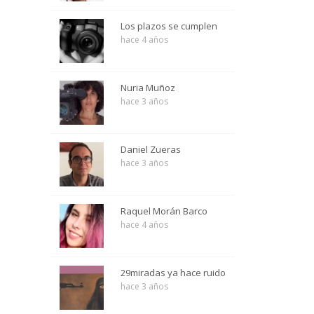
Los plazos se cumplen
hace 4 años
Nuria Muñoz
hace 3 años
Daniel Zueras
hace 3 años
Raquel Morán Barco
hace 4 años
29miradas ya hace ruido
hace 3 años