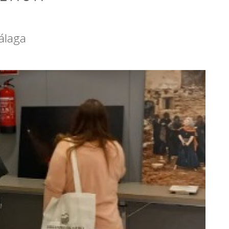
álaga