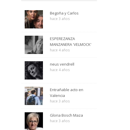
Begoña y Carlos
hace 3 años
ESPEREZANZA
MANZANERA 'VELMOCK'
hace 4 años
neus vendrell
hace 4 años
Entrañable acto en
Valencia
hace 3 años
Gloria Bosch Maza
hace 3 años