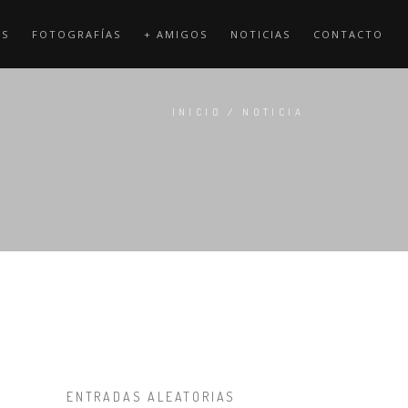
OS
FOTOGRAFÍAS
+ AMIGOS
NOTICIAS
CONTACTO
INICIO
/
NOTICIA
ENTRADAS ALEATORIAS