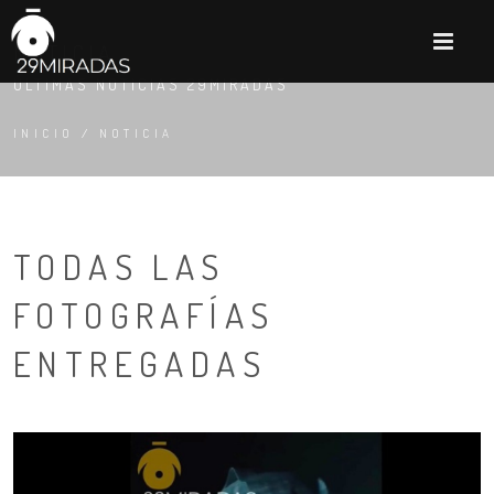
M
NOTICIA
ÚLTIMAS NOTICIAS 29MIRADAS
INICIO
/
NOTICIA
TODAS LAS
FOTOGRAFÍAS
ENTREGADAS