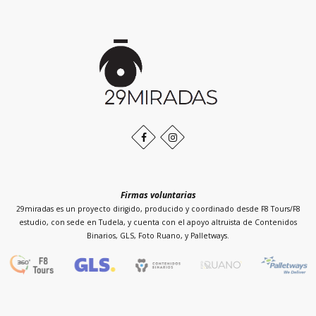
Inicio
de
la
página
Facebook
Instagram
Firmas voluntarias
29miradas es un proyecto dirigido, producido y coordinado desde F8 Tours/F8
estudio, con sede en Tudela, y cuenta con el apoyo altruista de Contenidos
Binarios, GLS, Foto Ruano, y Palletways.