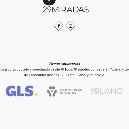
página
Facebook
Instagram
Firmas voluntarias
dirigido, producido y coordinado desde F8 Tours/F8 estudio, con sede en Tudela, y cue
de Contenidos Binarios, GLS, Foto Ruano, y Palletways.