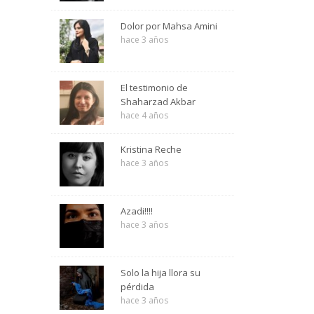
Dolor por Mahsa Amini
hace 3 años
El testimonio de
Shaharzad Akbar
hace 4 años
Kristina Reche
hace 3 años
Azadi!!!!
hace 3 años
Solo la hija llora su
pérdida
hace 3 años