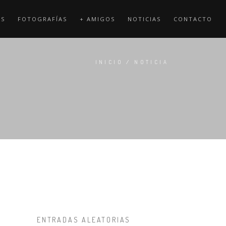
OS
FOTOGRAFÍAS
+ AMIGOS
NOTICIAS
CONTACTO
INICIO
/
NOTICIA
ENTRADAS ALEATORIAS