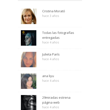
Cristina Morató
hace 3 años
Todas las fotografías
entregadas
hace 4 años
Julieta París
hace 4 años
ana liyu
hace 4 años
29miradas estrena
página web
hace 4 años