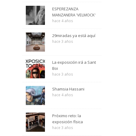
ESPEREZANZA
MANZANERA 'VELMOCK'
hace 4 años
29miradas ya está aquí
hace 3 años
La exposición irá a Sant
Boi
hace 3 años
Shamsia Hassani
hace 4 años
Próximo reto: la
exposición física
hace 3 años