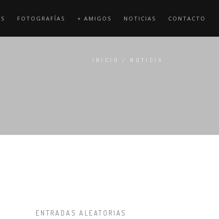
OS
FOTOGRAFÍAS
+ AMIGOS
NOTICIAS
CONTACTO
INICIO
/
NOTICIA
ENTRADAS ALEATORIAS