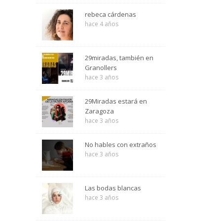
rebeca cárdenas
hace 4 años
29miradas, también en
Granollers
hace 3 años
29Miradas estará en
Zaragoza
hace 3 años
No hables con extraños
hace 3 años
Las bodas blancas
hace 3 años