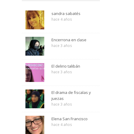
sandra sabatés
hace 4 años
Encerrona en clase
hace 3 años
El delirio talibán
hace 3 años
El drama de fiscalas y
juezas
hace 3 años
Elena San Francisco
hace 4 años