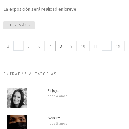
La exposición será realidad en breve
LEER MÁS
...
...
2
5
6
7
8
9
10
11
19
ENTRADAS ALEATORIAS
Eli Joya
hace 4 años
Azadi!!!!
hace 3 años