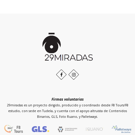
Inicio
de
la
página
Facebook
Instagram
Firmas voluntarias
29miradas es un proyecto dirigido, producido y coordinado desde F8 Tours/F8
estudio, con sede en Tudela, y cuenta con el apoyo altruista de Contenidos
Binarios, GLS, Foto Ruano, y Palletways.